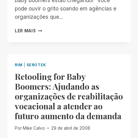
baby boomers estão chegando!" Você
pode ouvir o grito soando em agências e
organizações que...
ATENDENDO
LER MAIS
A
MAIS
PESSOAS,
MELHOR
E
RIM
|
SEROTEK
POR
Retooling for Baby
MENOS
Boomers: Ajudando as
organizações de reabilitação
vocacional a atender ao
futuro aumento da demanda
Por
Mike Calvo
29 de abril de 2008