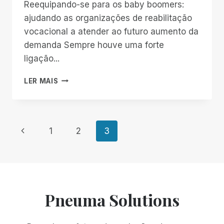
Reequipando-se para os baby boomers:
ajudando as organizações de reabilitação
vocacional a atender ao futuro aumento da
demanda Sempre houve uma forte
ligação...
RETOOLING
LER MAIS
FOR
BABY
BOOMERS:
AJUDANDO
Navegação
Página
1
2
3
AS
ORGANIZAÇÕES
Anterior
da
DE
REABILITAÇÃO
VOCACIONAL
Página
A
Pneuma Solutions
ATENDER
AO
FUTURO