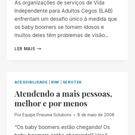
As organizações de serviços de Vida
Independente para Adultos Cegos (ILAB)
enfrentam um desafio único à medida que
os baby boomers se tornam idosos e
muitos deles têm problemas de visão...
UMA
LER MAIS
CARTA
ABERTA
AOS
PROFISSIONAIS
CEGOS
ACESSIBILIDADE
|
RIM
|
SEROTEK
ADULTOS
Atendendo a mais pessoas,
COM
VIDA
melhor e por menos
INDEPENDENTE
Por
Equipe Pneuma Solutions
8 de maio de 2008
"Os baby boomers estão chegando! Os