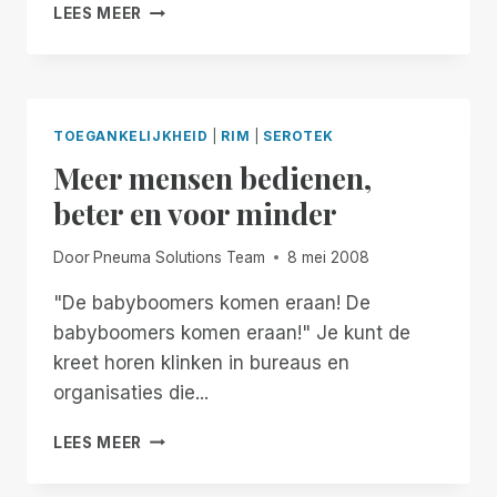
EEN
LEES MEER
VAN
OPEN
TOEGANKELIJKHEIDSHULPMIDDELEN
BRIEF
AAN
PROFESSIONALS
IN
TOEGANKELIJKHEID
|
RIM
|
SEROTEK
ZELFSTANDIG
Meer mensen bedienen,
WONEN
VOOR
beter en voor minder
VOLWASSEN
BLINDEN
Door
Pneuma Solutions Team
8 mei 2008
"De babyboomers komen eraan! De
babyboomers komen eraan!" Je kunt de
kreet horen klinken in bureaus en
organisaties die...
MEER
LEES MEER
MENSEN
BEDIENEN,