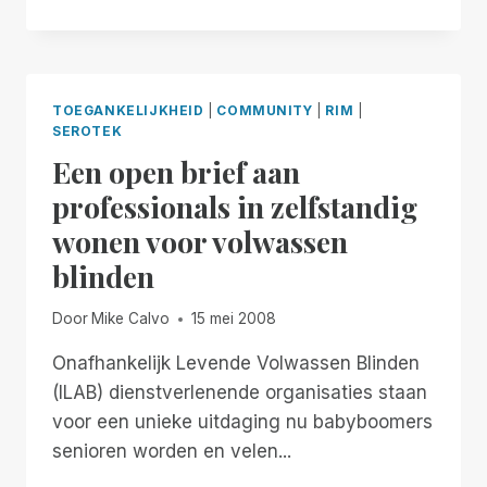
BRIEF
VAN
DR.
MARK
MAURER
TOEGANKELIJKHEID
|
COMMUNITY
|
RIM
|
WAARIN
SEROTEK
HIJ
Een open brief aan
REVALIDATIECENTRA
AANMOEDIGT
professionals in zelfstandig
OM
wonen voor volwassen
HUN
BLINDE
blinden
CLIËNTEN
TE
Door
Mike Calvo
15 mei 2008
LATEN
KIEZEN
Onafhankelijk Levende Volwassen Blinden
ALS
(ILAB) dienstverlenende organisaties staan
HET
GAAT
voor een unieke uitdaging nu babyboomers
OM
senioren worden en velen...
DE
KEUZE