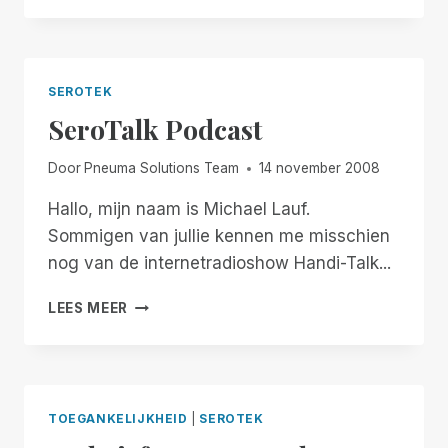
BIEDT
ALS
EERSTE
64-
SEROTEK
BIT
SeroTalk Podcast
ONDERSTEUNING
Door
Pneuma Solutions Team
14 november 2008
Hallo, mijn naam is Michael Lauf.
Sommigen van jullie kennen me misschien
nog van de internetradioshow Handi-Talk...
SEROTALK
LEES MEER
PODCAST
TOEGANKELIJKHEID
|
SEROTEK