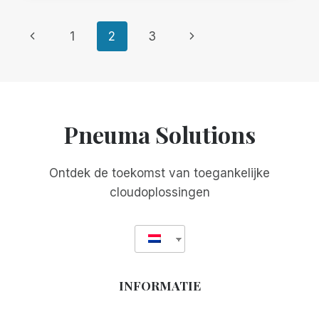
BETER
EN
Paginanavigatie
Vorige
Volgende
1
2
3
VOOR
MINDER
pagina
pagina
Pneuma Solutions
Ontdek de toekomst van toegankelijke
cloudoplossingen
INFORMATIE