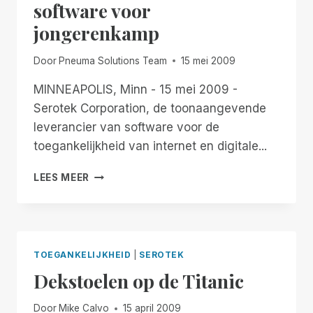
software voor
ZE
jongerenkamp
ZULLEN
KOMEN
Door
Pneuma Solutions Team
15 mei 2009
MINNEAPOLIS, Minn - 15 mei 2009 -
Serotek Corporation, de toonaangevende
leverancier van software voor de
toegankelijkheid van internet en digitale...
ENVISION
LEES MEER
SELECTEERT
SEROTEK
SOFTWARE
VOOR
JONGERENKAMP
TOEGANKELIJKHEID
|
SEROTEK
Dekstoelen op de Titanic
Door
Mike Calvo
15 april 2009