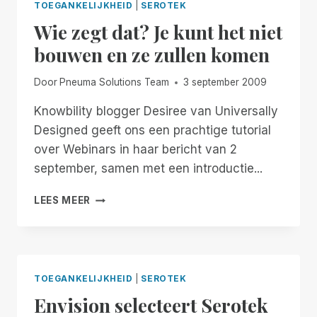
TOEGANKELIJKHEID
|
SEROTEK
Wie zegt dat? Je kunt het niet
bouwen en ze zullen komen
Door
Pneuma Solutions Team
3 september 2009
Knowbility blogger Desiree van Universally
Designed geeft ons een prachtige tutorial
over Webinars in haar bericht van 2
september, samen met een introductie...
WIE
LEES MEER
ZEGT
DAT?
JE
KUNT
HET
TOEGANKELIJKHEID
|
SEROTEK
NIET
Envision selecteert Serotek
BOUWEN
EN