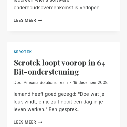
onderhoudsovereenkomst is verlopen,...
200
LEES MEER
REDENEN
OM
GEEN
SMA
TE
SEROTEK
KOPEN
Serotek loopt voorop in 64
Bit-ondersteuning
Door
Pneuma Solutions Team
19 december 2008
Iemand heeft goed gezegd: "Doe wat je
leuk vindt, en je zult nooit een dag in je
leven werken." Een gesprek...
SEROTEK
LEES MEER
LOOPT