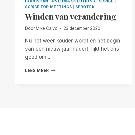
DOCUSCAN
|
PNEUMA SOLUTIONS
|
SCRIBE
|
SCRIBE FOR MEETINGS
|
SEROTEK
Winden van verandering
Door
Mike Calvo
23 december 2020
Nu het weer kouder wordt en het begin
van een nieuw jaar nadert, lijkt het ons
goed om...
WINDEN
LEES MEER
VAN
VERANDERING