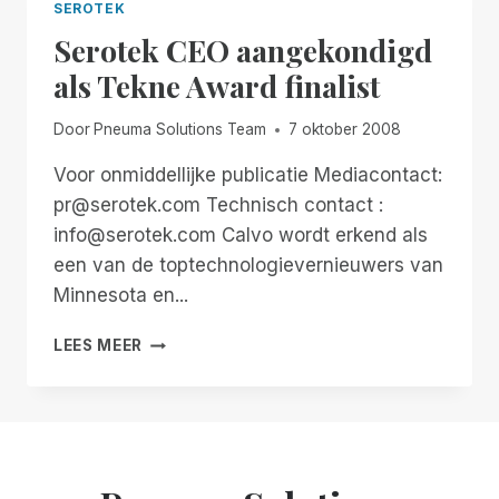
SEROTEK
Serotek CEO aangekondigd
als Tekne Award finalist
Door
Pneuma Solutions Team
7 oktober 2008
Voor onmiddellijke publicatie Mediacontact:
pr@serotek.com Technisch contact :
info@serotek.com Calvo wordt erkend als
een van de toptechnologievernieuwers van
Minnesota en...
SEROTEK
LEES MEER
CEO
AANGEKONDIGD
ALS
TEKNE
AWARD
FINALIST