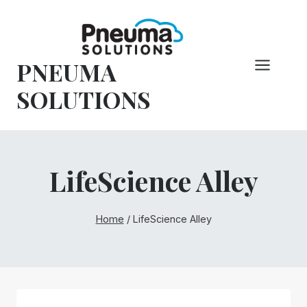
Overslaan
naar
inhoud
PNEUMA
SOLUTIONS
LifeScience Alley
Home
/
LifeScience Alley