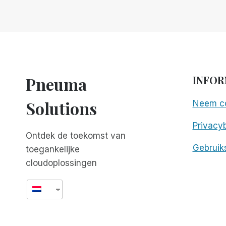
DE
ANDERE
SPELERS
-
DEEL
1:
RIM
Pneuma
INFOR
VS.
JAWS
Solutions
Neem co
TANDEM
EN
Privacyb
NVDA
Ontdek de toekomst van
REMOTE
Gebruik
toegankelijke
cloudoplossingen