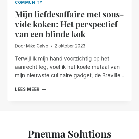
COMMUNITY
Mijn liefdesaffaire met sous-
vide koken: Het perspectief
van een blinde kok
Door
Mike Calvo
2 oktober 2023
Terwijl ik mijn hand voorzichtig op het
aanrecht leg, voel ik het koele metaal van
mijn nieuwste culinaire gadget, de Breville...
MIJN
LEES MEER
LIEFDESAFFAIRE
MET
SOUS-
VIDE
KOKEN:
HET
Pneuma Solutions
PERSPECTIEF