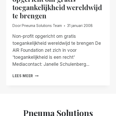
toegankelijkheid wereldwijd
te brengen
Door
Pneuma Solutions Team
31 januari 2008
Non-profit opgericht om gratis
toegankelijkheid wereldwijd te brengen De
AIR Foundation zet zich in voor
'toegankelijkheid is een recht'
Mediacontact: Janelle Schulenberg...
PERSBERICHT:
LEES MEER
NON-
PROFIT
OPGERICHT
OM
GRATIS
TOEGANKELIJKHEID
Pneuma Solutions
WERELDWIJD