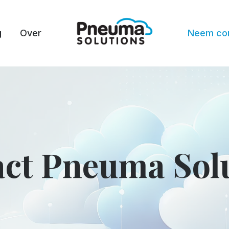
g
Over
Neem con
ct Pneuma Sol