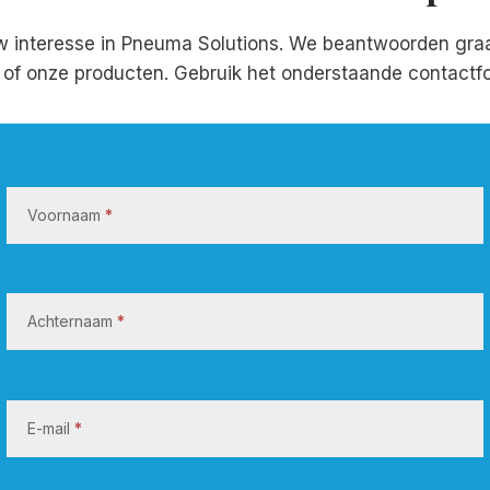
w interesse in Pneuma Solutions. We beantwoorden gra
f of onze producten. Gebruik het onderstaande contactfo
N
e
Voornaam
*
e
m
c
o
Achternaam
*
n
t
a
E-mail
*
c
t