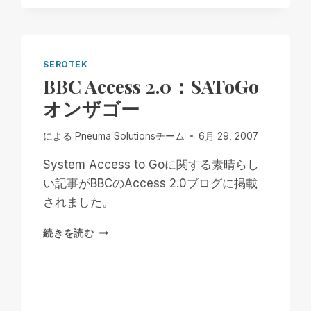
セ
ス
技
術
の
SEROTEK
問
BBC Access 2.0：SAToGo
題
オンザゴー
点
による
Pneuma Solutionsチーム
6月 29, 2007
System Access to Goに関する素晴らし
い記事がBBCのAccess 2.0ブログに掲載
されました。
BBC
続きを読む
ACCESS
2.0：
SATOGO
オ
ン