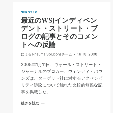
ー
マ
ー
SEROTEK
の
最近のWSJインディペン
た
デント・ストリート・ブ
め
の
ログの記事とそのコメン
再
トへの反論
編
成：
職
による
Pneuma Solutionsチーム
1月 18, 2008
業
リ
2008年1月11日、ウォール・ストリート・
ハ
ジャーナルのブロガー、ウェンディ・バウ
ビ
ンズは、ターゲット社に対するアクセシビ
リ
リティ訴訟について触れた比較的無難な記
団
体
事を掲載した。
が
来
最
続きを読む
る
近
べ
の