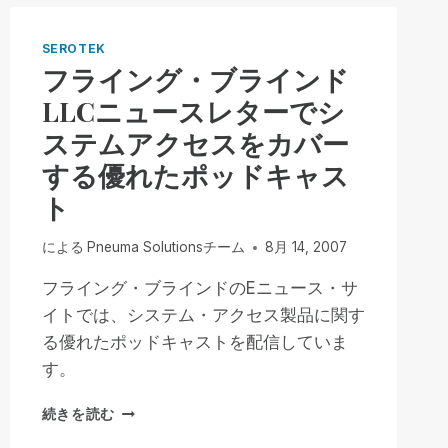
料
ア
SEROTEK
ク
フライング・ブラインド
セ
LLCニュースレターでシ
シ
ビ
ステムアクセスをカバー
リ
する優れたポッドキャス
テ
ィ
ト
を
世
による
Pneuma Solutionsチーム
8月 14, 2007
界
に
フライング・ブラインドのEニュース・サ
広
イトでは、システム・アクセス製品に関す
め
る
る優れたポッドキャストを配信していま
非
す。
営
利
フ
続きを読む
団
ラ
体