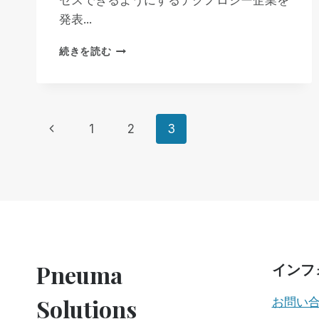
セスできるようにするテクノロジー企業を
イ
発表...
ン
に
SEROTEK、
つ
続きを読む
世
い
界
て
初
ブ
の
ロ
ペ
視
グ
前
1
2
3
覚
で
障
の
ー
紹
害
介
ペ
者
ジ
向
ー
け
ナ
ウ
ジ
ェ
ビ
ブ
Pneuma
インフ
ベ
ー
ゲ
Solutions
お問い
ス・
ア