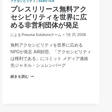
アクセシビリティ
|
SEROTEK
プレスリリース無料アク
セシビリティを世界に広
める非営利団体が発足
による
Pneuma Solutionsチーム
1月 31, 2008
無料アクセシビリティを世界に広める
NPOが発足 AIR財団、「アクセシビリティ
は権利である」にコミット メディア連絡
先ジャネル・シュレンバーグ
プ
続きを読む
レ
ス
リ
リ
ー
ス
無