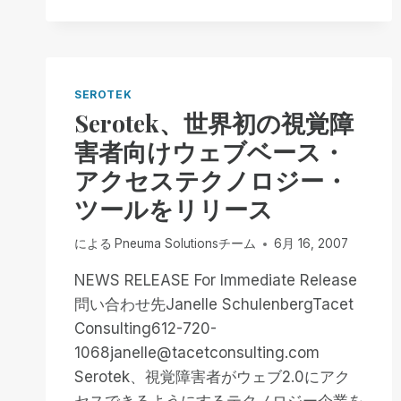
と
ジ
そ
ャ
の
ー・
コ
ス
メ
テ
SEROTEK
ン
ー
Serotek、世界初の視覚障
ト
シ
害者向けウェブベース・
へ
ョ
の
ン
アクセステクノロジー・
反
が
論
ツールをリリース
シ
ス
テ
による
Pneuma Solutionsチーム
6月 16, 2007
ム・
ア
NEWS RELEASE For Immediate Release
ク
問い合わせ先Janelle SchulenbergTacet
セ
Consulting612-720-
ス
1068janelle@tacetconsulting.com
製
品
Serotek、視覚障害者がウェブ2.0にアク
ラ