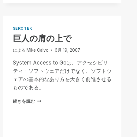
イ
が
ン
発
グ・
足
ブ
ラ
SEROTEK
イ
巨人の肩の上で
ン
ド
による
Mike Calvo
6月 19, 2007
LLC
ニ
System Access to Goは、アクセシビリ
ュ
ティ・ソフトウェアだけでなく、ソフトウ
ー
ス
ェアの基本的なあり方を大きく前進させる
レ
ものである。
タ
ー
巨
続きを読む
で
人
シ
の
ス
肩
テ
の
ム
上
ア