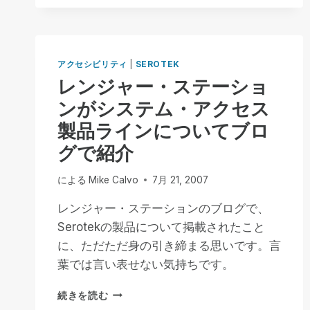
き
WSJ
需
イ
要
ン
の
デ
アクセシビリティ
|
SEROTEK
急
ィ
レンジャー・ステーショ
増
ペ
に
ン
ンがシステム・アクセス
対
デ
製品ラインについてブロ
応
ン
で
ト・
グで紹介
き
ス
る
ト
による
Mike Calvo
7月 21, 2007
よ
リ
う
ー
レンジャー・ステーションのブログで、
に
ト・
Serotekの製品について掲載されたこと
す
ブ
る
に、ただただ身の引き締まる思いです。言
ロ
た
グ
葉では言い表せない気持ちです。
め
の
に
記
レ
続きを読む
事
ン