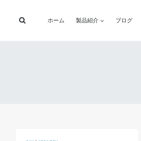
コ
ン
ホーム
製品紹介
ブログ
テ
ン
ツ
へ
ス
キ
ッ
プ