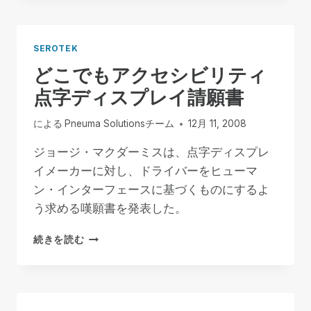
シ
ビ
リ
SEROTEK
テ
どこでもアクセシビリティ
ィ
へ
点字ディスプレイ請願書
の
平
による
Pneuma Solutionsチーム
12月 11, 2008
手
打
ジョージ・マクダーミスは、点字ディスプレ
ち
イメーカーに対し、ドライバーをヒューマ
ン・インターフェースに基づくものにするよ
う求める嘆願書を発表した。
ど
続きを読む
こ
で
も
ア
ク