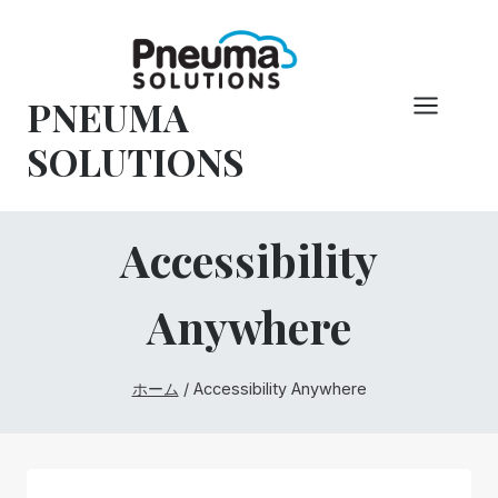
コ
ン
テ
PNEUMA
ン
ツ
SOLUTIONS
へ
ス
キ
Accessibility
ッ
プ
Anywhere
ホーム
/
Accessibility Anywhere