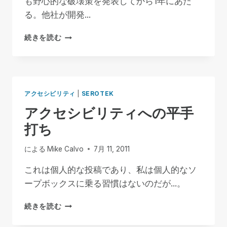
も野心的な破壊策を発表してから1年にあた
る。他社が開発...
ど
続きを読む
こ
で
も
ア
ク
アクセシビリティ
|
SEROTEK
セ
アクセシビリティへの平手
シ
ビ
打ち
リ
テ
による
Mike Calvo
7月 11, 2011
ィ
これは個人的な投稿であり、私は個人的なソ
ープボックスに乗る習慣はないのだが...。
ア
続きを読む
ク
セ