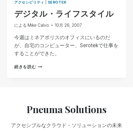
アクセシビリティ
|
SEROTEK
セ
デジタル・ライフスタイル
シ
ビ
リ
による
Mike Calvo
10月 26, 2007
テ
ィ
今週はミネアポリスのオフィスにいるのだ
点
が、自宅のコンピューター、Serotekで仕事を
字
することができた。
デ
ィ
デ
続きを読む
ス
ジ
プ
タ
レ
ル・
イ
ラ
請
イ
願
フ
Pneuma Solutions
書
ス
タ
イ
アクセシブルなクラウド・ソリューションの未来
ル