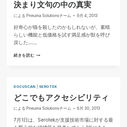
決まり文句の中の真実
い
サ
ー
による
Pneuma Solutionsチーム
9月 4, 2013
ビ
ス
好奇心が猫を殺したのかもしれないが、素晴
を
らしい機能と低価格を試す満足感が獣を呼び
提
戻した......。
供
す
決
続きを読む
る
ま
た
り
め
文
の
句
パ
の
ー
DOCUSCAN
|
SEROTEK
中
ト
どこでもアクセシビリティ
の
ナ
真
ー
実
による
Pneuma Solutionsチーム
6月 30, 2013
シ
ッ
7月1日は、Serotekが支援技術市場に対する最
プ