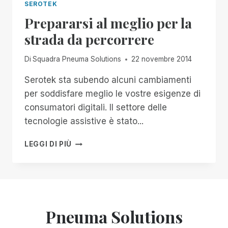
SEROTEK
Prepararsi al meglio per la
strada da percorrere
Di
Squadra Pneuma Solutions
22 novembre 2014
Serotek sta subendo alcuni cambiamenti
per soddisfare meglio le vostre esigenze di
consumatori digitali. Il settore delle
tecnologie assistive è stato...
PREPARARSI
LEGGI DI PIÙ
AL
MEGLIO
PER
LA
STRADA
DA
Pneuma Solutions
PERCORRERE