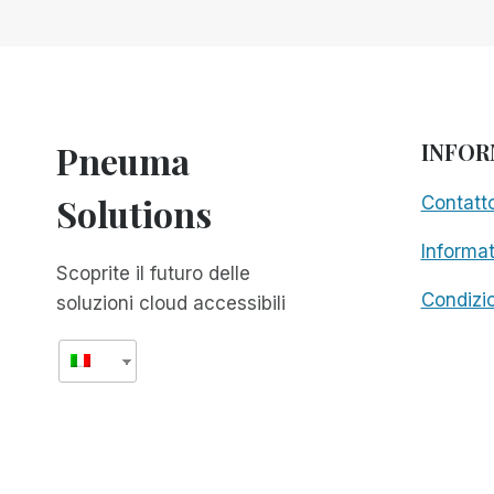
CIECHI
ADULTI
CHE
VIVONO
IN
MODO
Pneuma
INFOR
INDIPENDENTE
Solutions
Contatt
Informat
Scoprite il futuro delle
Condizio
soluzioni cloud accessibili