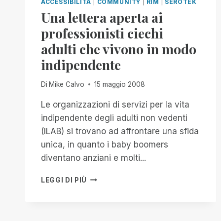
ACCESSIBILITÀ
|
COMMUNITY
|
RIM
|
SEROTEK
Una lettera aperta ai
professionisti ciechi
adulti che vivono in modo
indipendente
Di
Mike Calvo
15 maggio 2008
Le organizzazioni di servizi per la vita
indipendente degli adulti non vedenti
(ILAB) si trovano ad affrontare una sfida
unica, in quanto i baby boomers
diventano anziani e molti...
UNA
LEGGI DI PIÙ
LETTERA
APERTA
AI
PROFESSIONISTI