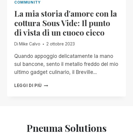
COMMUNITY
La mia storia d'amore con la
cottura Sous Vide: Il punto
di vista di un cuoco cieco
Di
Mike Calvo
2 ottobre 2023
Quando appoggio delicatamente la mano
sul bancone, sento il metallo freddo del mio
ultimo gadget culinario, il Breville...
LA
LEGGI DI PIÙ
MIA
STORIA
D'AMORE
CON
LA
COTTURA
Pneuma Solutions
SOUS