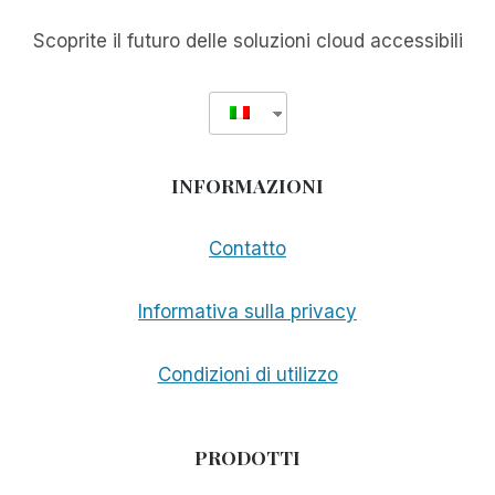
VIDE:
IL
Scoprite il futuro delle soluzioni cloud accessibili
PUNTO
DI
VISTA
DI
UN
CUOCO
INFORMAZIONI
CIECO
Contatto
Informativa sulla privacy
Condizioni di utilizzo
PRODOTTI