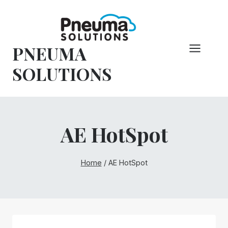
Vai
al
contenuto
PNEUMA
SOLUTIONS
AE HotSpot
Home
/
AE HotSpot