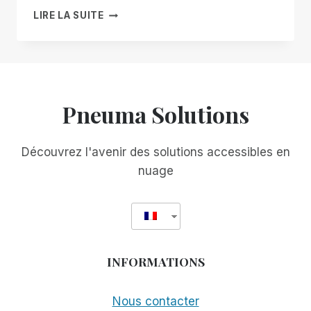
LA
LIRE LA SUITE
CONCEPTION
INCLUSIVE
PLUTÔT
QUE
L'ACCESSIBILITÉ
ACCIDENTELLE
Pneuma Solutions
:
POURQUOI
VOTRE
Découvrez l'avenir des solutions accessibles en
SOLUTION
nuage
DE
BUREAU
À
DISTANCE
ACTUELLE
NE
INFORMATIONS
VOUS
SERT
PEUT-
Nous contacter
ÊTRE