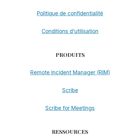
PAS
AUSSI
Politique de confidentialité
BIEN
QUE
VOUS
Conditions d'utilisation
LE
PENSEZ
PRODUITS
Remote Incident Manager (RIM)
Scribe
Scribe for Meetings
RESSOURCES