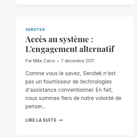
MANAGER
CONTRE
LES
AUTRES
ACTEURS
SEROTEK
-
Accès au système :
PARTIE
L'engagement alternatif
1
:
RIM
Par
Mike Calvo
7 décembre 2011
CONTRE
JAWS
Comme vous le savez, Serotek n'est
TANDEM
pas un fournisseur de technologies
ET
d'assistance conventionnel. En fait,
NVDA
nous sommes fiers de notre volonté de
REMOTE
penser...
ACCÈS
LIRE LA SUITE
AU
SYSTÈME