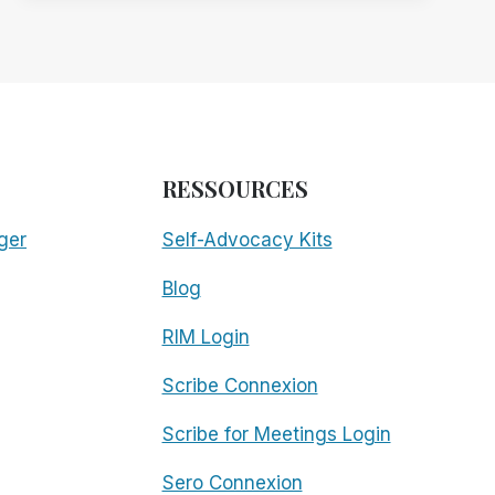
LA
TECHNOLOGIE
D'ACCÈS
AUX
SOURCES
OUVERTES
RESSOURCES
ger
Self-Advocacy Kits
Blog
RIM Login
Scribe Connexion
Scribe for Meetings Login
Sero Connexion