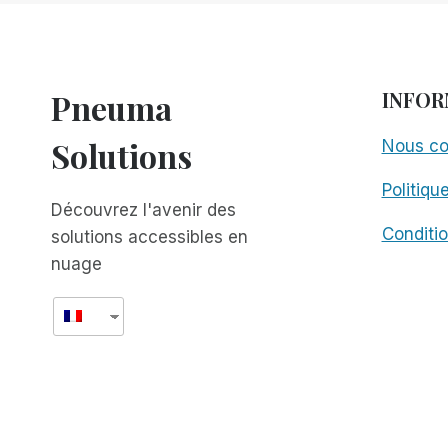
UN
APPEL
À
L'INNOVATION
Pneuma
INFOR
INCLUSIVE
Solutions
Nous co
Politiqu
Découvrez l'avenir des
Conditio
solutions accessibles en
nuage