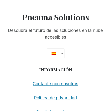
DEL
WSJ
INDEPENDENT
Pneuma Solutions
STREET
BLOG
Y
Descubra el futuro de las soluciones en la nube
SUS
accesibles
COMENTARIOS
INFORMACIÓN
Contacte con nosotros
Política de privacidad