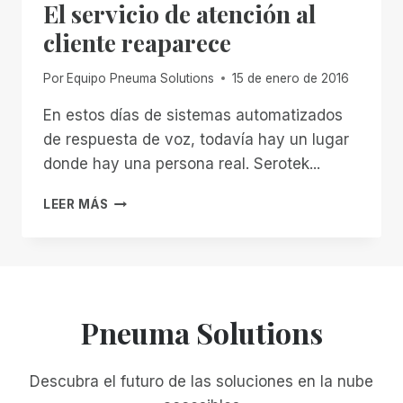
El servicio de atención al
SU
GRAN
cliente reaparece
AVENTURA
Por
Equipo Pneuma Solutions
15 de enero de 2016
En estos días de sistemas automatizados
de respuesta de voz, todavía hay un lugar
donde hay una persona real. Serotek...
EL
LEER MÁS
SERVICIO
DE
ATENCIÓN
AL
CLIENTE
REAPARECE
Pneuma Solutions
Descubra el futuro de las soluciones en la nube