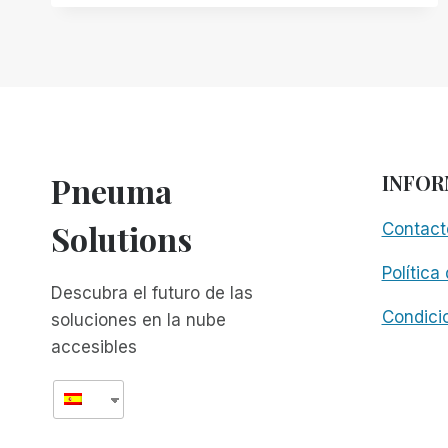
FRENTE
A
OTROS
JUGADORES
-
PARTE
1:
RIM
Pneuma
INFOR
FRENTE
A
Solutions
Contact
JAWS
TANDEM
Política
Y
Descubra el futuro de las
NVDA
REMOTE
Condici
soluciones en la nube
accesibles