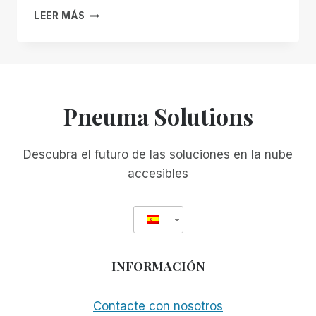
REEQUIPARSE
LEER MÁS
PARA
LA
GENERACIÓN
DEL
BABY
BOOM:
Pneuma Solutions
CÓMO
AYUDAR
A
Descubra el futuro de las soluciones en la nube
LAS
accesibles
ORGANIZACIONES
DE
REHABILITACIÓN
PROFESIONAL
A
HACER
INFORMACIÓN
FRENTE
AL
PRÓXIMO
Contacte con nosotros
AUMENTO