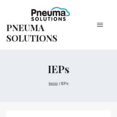
Saltar
al
Contenido
PNEUMA
SOLUTIONS
IEPs
Inicio
/
IEPs