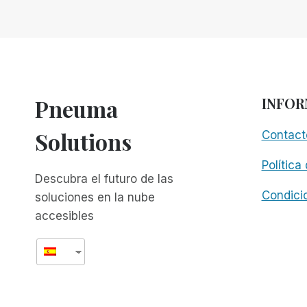
DE
MIKE
CALVO
EN
EL
COMPUTER
AMERICA
Pneuma
INFOR
TECHNOLOGY
SHOW
Solutions
Contact
Política
Descubra el futuro de las
Condici
soluciones en la nube
accesibles