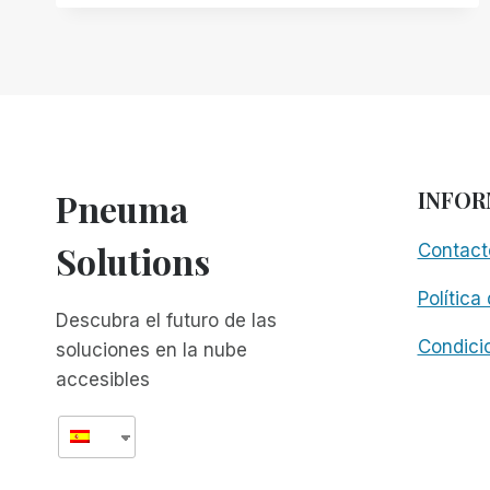
ESCRIBIR
UNA
HISTORIA
SOBRE
EXTRATERRESTRES
QUE
AYUDAN
A
Pneuma
INFOR
LA
COMUNIDAD
Solutions
Contact
DE
CIEGOS
Política
Descubra el futuro de las
Condici
soluciones en la nube
accesibles