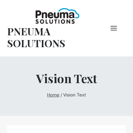
Pular
para
o
PNEUMA
conteúdo
SOLUTIONS
Vision Text
Home
/
Vision Text