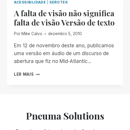
ACESSIBILIDADE
|
SEROTEK
A falta de visão não significa
falta de visão Versão de texto
Por
Mike Calvo
dezembro 5, 2010
Em 12 de novembro deste ano, publicamos
uma versão em áudio de um discurso de
abertura que fiz no Mid-Atlantic...
A
LER MAIS
FALTA
DE
VISÃO
NÃO
SIGNIFICA
FALTA
Pneuma Solutions
DE
VISÃO
VERSÃO