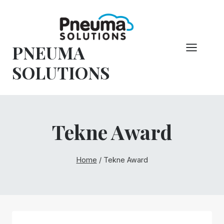
Pular
para
o
PNEUMA
conteúdo
SOLUTIONS
Tekne Award
Home
/
Tekne Award