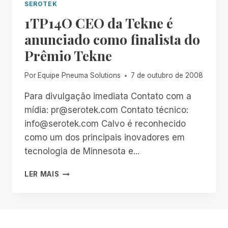
SEROTEK
1TP14O CEO da Tekne é
anunciado como finalista do
Prêmio Tekne
Por
Equipe Pneuma Solutions
7 de outubro de 2008
Para divulgação imediata Contato com a
mídia: pr@serotek.com Contato técnico:
info@serotek.com Calvo é reconhecido
como um dos principais inovadores em
tecnologia de Minnesota e...
1TP14O
LER MAIS
CEO
DA
TEKNE
É
ANUNCIADO