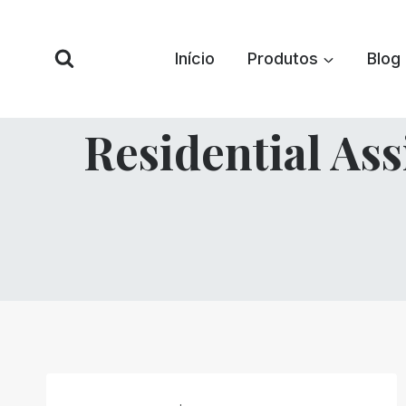
Pular
para
Início
Produtos
Blog
o
conteúdo
Residential As