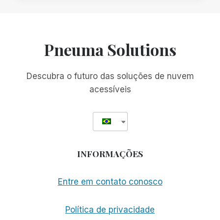
DESTAQUE
NA
SÉRIE
DE
Pneuma Solutions
WORKSHOPS
DO
FLORIDA
Descubra o futuro das soluções de nuvem
OUTREACH
acessíveis
CENTER
FOR
THE
BLIND
INFORMAÇÕES
Entre em contato conosco
Política de privacidade