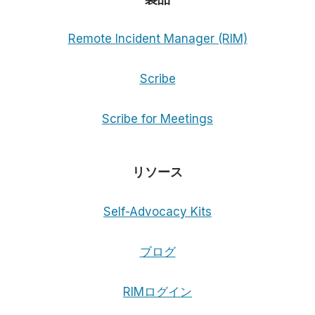
リ
ー
ズ
Remote Incident Manager (RIM)
で
紹
Scribe
介
さ
れ
Scribe for Meetings
ま
し
た。
リソース
Self-Advocacy Kits
ブログ
RIMログイン