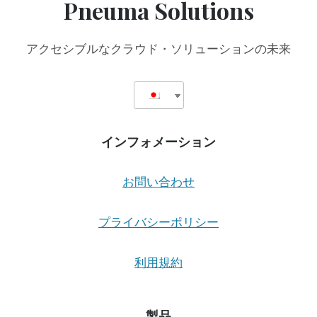
Pneuma Solutions
盲
人
ア
アクセシブルなクラウド・ソリューションの未来
ウ
ト
リ
ー
チ・
セ
インフォメーション
ン
タ
ー
お問い合わせ
の
ワ
ー
プライバシーポリシー
ク
シ
利用規約
ョ
ッ
プ・
シ
製品