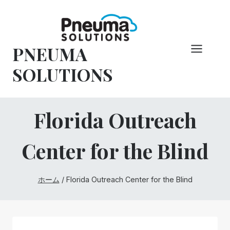
コ
ン
テ
PNEUMA
ン
ツ
SOLUTIONS
へ
ス
キ
Florida Outreach
ッ
プ
Center for the Blind
ホーム
/
Florida Outreach Center for the Blind