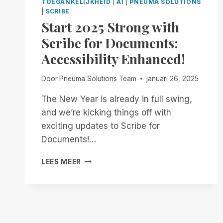
TOEGANKELIJKHEID
|
AI
|
PNEUMA SOLUTIONS
|
SCRIBE
Start 2025 Strong with
Scribe for Documents:
Accessibility Enhanced!
Door
Pneuma Solutions Team
januari 26, 2025
The New Year is already in full swing,
and we’re kicking things off with
exciting updates to Scribe for
Documents!…
START
LEES MEER
2025
STRONG
WITH
SCRIBE
FOR
DOCUMENTS: