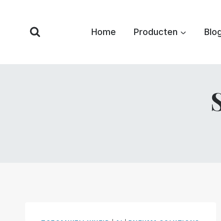
Overslaan
naar
Home
Producten
Blo
inhoud