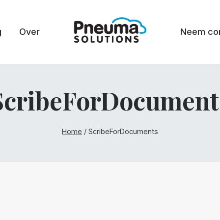
g
Over
Neem con
ScribeForDocument
Home
/
ScribeForDocuments