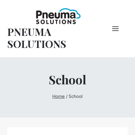
Overslaan
naar
inhoud
PNEUMA
SOLUTIONS
School
Home
/
School