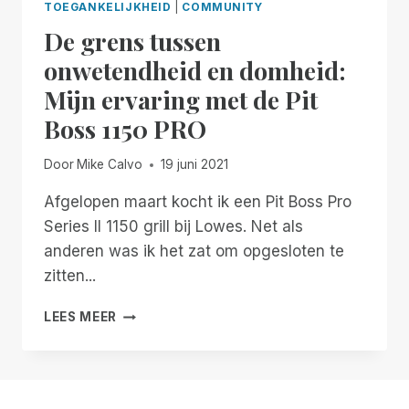
TOEGANKELIJKHEID
|
COMMUNITY
De grens tussen
onwetendheid en domheid:
Mijn ervaring met de Pit
Boss 1150 PRO
Door
Mike Calvo
19 juni 2021
Afgelopen maart kocht ik een Pit Boss Pro
Series II 1150 grill bij Lowes. Net als
anderen was ik het zat om opgesloten te
zitten...
DE
LEES MEER
GRENS
TUSSEN
ONWETENDHEID
EN
DOMHEID: