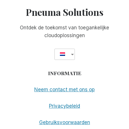
MIJN
Pneuma Solutions
ERVARING
MET
DE
Ontdek de toekomst van toegankelijke
PIT
cloudoplossingen
BOSS
1150
PRO
INFORMATIE
Neem contact met ons op
Privacybeleid
Gebruiksvoorwaarden