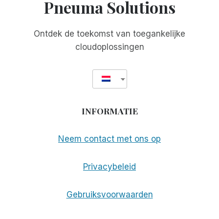
Pneuma Solutions
ACADEMISCHE
TOEGANKELIJKHEID
HOGER
Ontdek de toekomst van toegankelijke
MET
cloudoplossingen
SCRIBE
FOR
MEETINGS
INFORMATIE
Neem contact met ons op
Privacybeleid
Gebruiksvoorwaarden