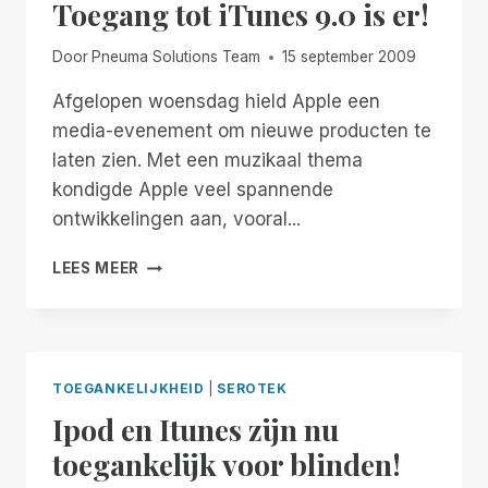
Toegang tot iTunes 9.0 is er!
DE
ITUNES
APPS
Door
Pneuma Solutions Team
15 september 2009
STORE
Afgelopen woensdag hield Apple een
media-evenement om nieuwe producten te
laten zien. Met een muzikaal thema
kondigde Apple veel spannende
ontwikkelingen aan, vooral...
TOEGANG
LEES MEER
TOT
ITUNES
9.0
IS
ER!
TOEGANKELIJKHEID
|
SEROTEK
Ipod en Itunes zijn nu
toegankelijk voor blinden!