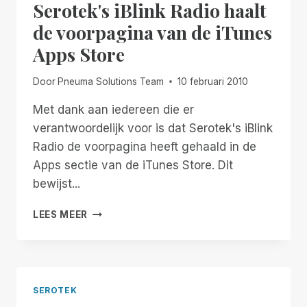
Serotek's iBlink Radio haalt
APPLE
APP
de voorpagina van de iTunes
STORE
Apps Store
Door
Pneuma Solutions Team
10 februari 2010
Met dank aan iedereen die er
verantwoordelijk voor is dat Serotek's iBlink
Radio de voorpagina heeft gehaald in de
Apps sectie van de iTunes Store. Dit
bewijst...
SEROTEK'S
LEES MEER
IBLINK
RADIO
HAALT
DE
VOORPAGINA
SEROTEK
VAN