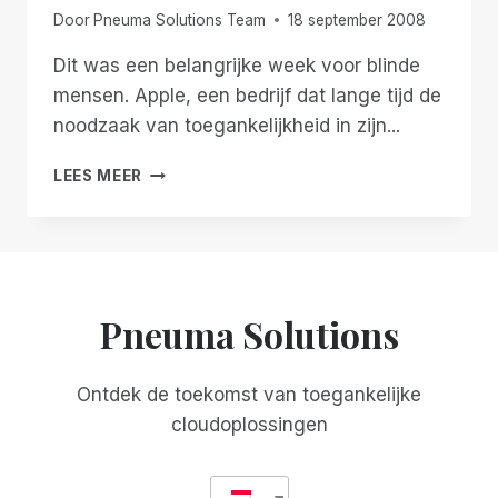
Door
Pneuma Solutions Team
18 september 2008
Dit was een belangrijke week voor blinde
mensen. Apple, een bedrijf dat lange tijd de
noodzaak van toegankelijkheid in zijn...
IPOD
LEES MEER
EN
ITUNES
ZIJN
NU
TOEGANKELIJK
VOOR
Pneuma Solutions
BLINDEN!
Ontdek de toekomst van toegankelijke
cloudoplossingen