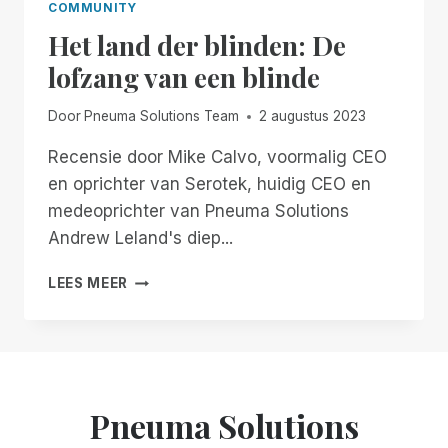
COMMUNITY
Het land der blinden: De
lofzang van een blinde
Door
Pneuma Solutions Team
2 augustus 2023
Recensie door Mike Calvo, voormalig CEO
en oprichter van Serotek, huidig CEO en
medeoprichter van Pneuma Solutions
Andrew Leland's diep...
HET
LEES MEER
LAND
DER
BLINDEN:
DE
LOFZANG
VAN
Pneuma Solutions
EEN
BLINDE