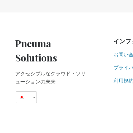
プ
ラ
イ
ズ
拡
張
Pneuma
インフ
さ
れ
Solutions
お問い
た
ド
プライ
キ
アクセシブルなクラウド・ソリ
ュ
メ
利用規
ューションの未来
ン
ト
修
復
に
お
け
る