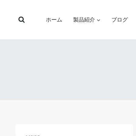
コ
ン
ホーム
製品紹介
ブログ
テ
ン
ツ
へ
ス
キ
ッ
プ