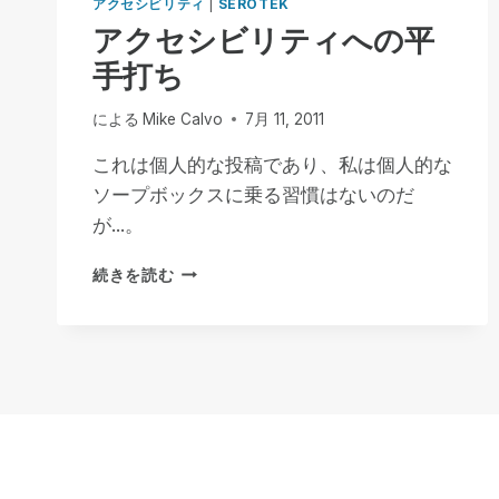
アクセシビリティ
|
SEROTEK
アクセシビリティへの平
手打ち
による
Mike Calvo
7月 11, 2011
これは個人的な投稿であり、私は個人的な
ソープボックスに乗る習慣はないのだ
が...。
ア
続きを読む
ク
セ
シ
ビ
リ
テ
ィ
へ
の