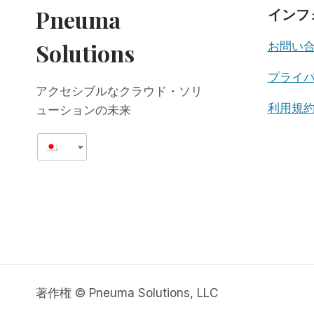
平
Pneuma
インフ
手
打
Solutions
お問い
ち
プライ
アクセシブルなクラウド・ソリ
利用規
ューションの未来
著作権 © Pneuma Solutions, LLC