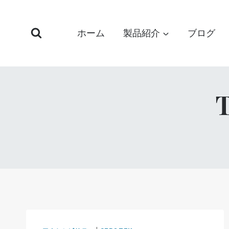
コ
ン
ホーム
製品紹介
ブログ
テ
ン
ツ
へ
ス
T
キ
ッ
プ