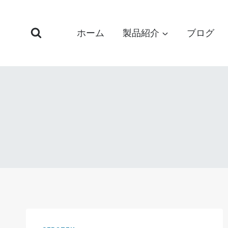
コ
ン
ホーム
製品紹介
ブログ
テ
ン
ツ
へ
ス
キ
ッ
プ