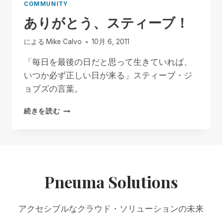
COMMUNITY
ありがとう、スティーブ！
による
Mike Calvo
10月 6, 2011
「毎日を最後の日だと思って生きていれば、
いつか必ず正しい日が来る」スティーブ・ジ
ョブズの言葉。
あ
続きを読む
り
が
と
う、
ス
テ
Pneuma Solutions
ィ
ー
ブ！
アクセシブルなクラウド・ソリューションの未来