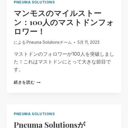
PNEUMA SOLUTIONS
マンモスのマイルストー
ン：100人のマストドンフォ
ロワー！
による
Pneuma Solutionsチーム
5月 11, 2023
マストドンのフォロワーが100人を突破しまし
た！これはマストドンにとって大きな節目で
す。
マ
続きを読む
ン
モ
ス
の
マ
PNEUMA SOLUTIONS
イ
Pneuma Solutionsが
ル