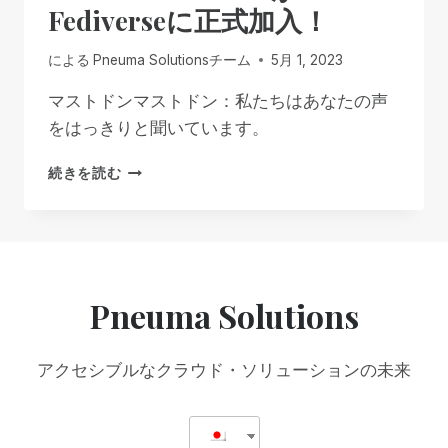
ス
Fediverseに正式加入！
ト
ー
による
Pneuma Solutionsチーム
5月 1, 2023
ン：
100
マストドンマストドン：私たちはあなたの声
人
をはっきりと聞いています。
の
マ
PNEUMA
ス
続きを読む
SOLUTIONS
ト
が
ド
FEDIVERSE
ン
に
フ
正
ォ
式
ロ
Pneuma Solutions
加
ワ
入！
ー！
アクセシブルなクラウド・ソリューションの未来