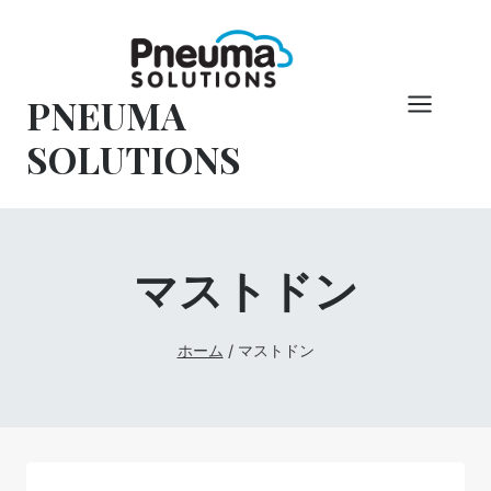
コ
ン
テ
PNEUMA
ン
ツ
SOLUTIONS
へ
ス
キ
ッ
マストドン
プ
ホーム
/
マストドン