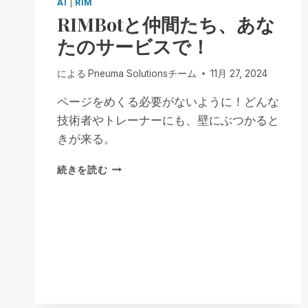
AI
|
RIM
RIMBotと仲間たち、あな
たのサービスで！
による
Pneuma Solutionsチーム
11月 27, 2024
ページをめくる必要がないように！どんな
技術者やトレーナーにも、壁にぶつかると
きが来る。
RIMBOT
続きを読む
と
仲
間
た
ち、
あ
な
た
の