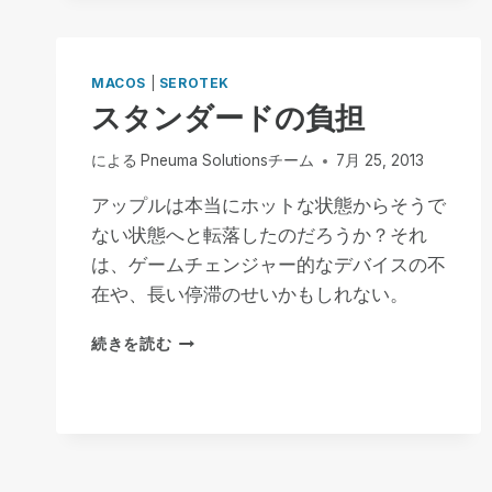
サ
ー
ビ
ス
MACOS
|
SEROTEK
で！
スタンダードの負担
による
Pneuma Solutionsチーム
7月 25, 2013
アップルは本当にホットな状態からそうで
ない状態へと転落したのだろうか？それ
は、ゲームチェンジャー的なデバイスの不
在や、長い停滞のせいかもしれない。
ス
続きを読む
タ
ン
ダ
ー
ド
の