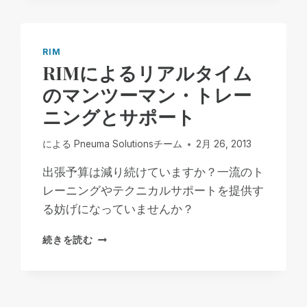
と
他
の
プ
RIM
レ
RIMによるリアルタイム
ー
のマンツーマン・トレー
ヤ
ー
ニングとサポート
と
の
による
Pneuma Solutionsチーム
2月 26, 2013
比
較
出張予算は減り続けていますか？一流のト
-
レーニングやテクニカルサポートを提供す
パ
ー
る妨げになっていませんか？
ト
1：
RIM
続きを読む
RIM
に
と
よ
JAWS
る
TANDEM
リ
お