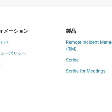
ア
よ
ル
び
タ
NVDA
イ
REMOTE
ム
と
の
ォメーション
製品
の
マ
比
ン
合わせ
Remote Incident Mana
較
ツ
ー
(RIM)
バシーポリシー
マ
ン・
Scribe
ト
約
レ
Scribe for Meetings
ー
ニ
ン
グ
と
サ
ポ
ー