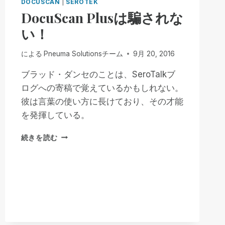
DOCUSCAN
|
SEROTEK
DocuScan Plusは騙されな
い！
による
Pneuma Solutionsチーム
9月 20, 2016
ブラッド・ダンセのことは、SeroTalkブ
ログへの寄稿で覚えているかもしれない。
彼は言葉の使い方に長けており、その才能
を発揮している。
DOCUSCAN
続きを読む
PLUS
は
騙
さ
れ
な
い！