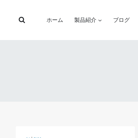
コ
ン
ホーム
製品紹介
ブログ
テ
ン
ツ
へ
ス
キ
ッ
プ