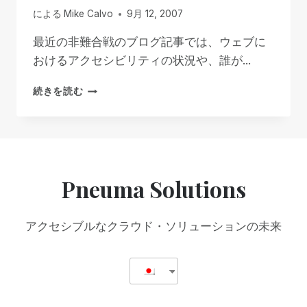
ン
による
Mike Calvo
9月 12, 2007
デ
ン
最近の非難合戦のブログ記事では、ウェブに
ト・
おけるアクセシビリティの状況や、誰が...
ス
ト
誰
続きを読む
リ
が
ー
悪
ト・
い
ブ
の
ロ
か？
グ
Pneuma Solutions
の
記
事
アクセシブルなクラウド・ソリューションの未来
と
そ
の
コ
メ
ン