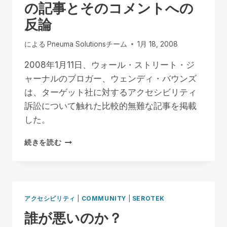
の記事とそのコメントへの
反論
による
Pneuma Solutionsチーム
1月 18, 2008
2008年1月11日、ウォール・ストリート・ジ
ャーナルのブロガー、ウェンディ・バウンズ
は、ターゲット社に対するアクセシビリティ
訴訟について触れた比較的無難な記事を掲載
した。
最
続きを読む
近
の
WSJ
イ
ン
アクセシビリティ
|
COMMUNITY
|
SEROTEK
デ
誰が悪いのか？
ィ
ペ