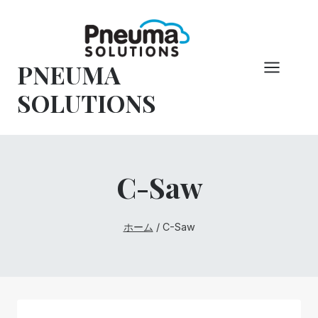
コ
ン
テ
PNEUMA
ン
ツ
SOLUTIONS
へ
ス
キ
ッ
C-Saw
プ
ホーム
/
C-Saw