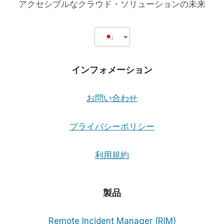
アクセシブルなクラウド・ソリューションの未来
ウ
ト
リ
ー
チ・
セ
インフォメーション
ン
タ
ー
お問い合わせ
の
ワ
ー
プライバシーポリシー
ク
シ
利用規約
ョ
ッ
プ・
シ
製品
リ
ー
ズ
Remote Incident Manager (RIM)