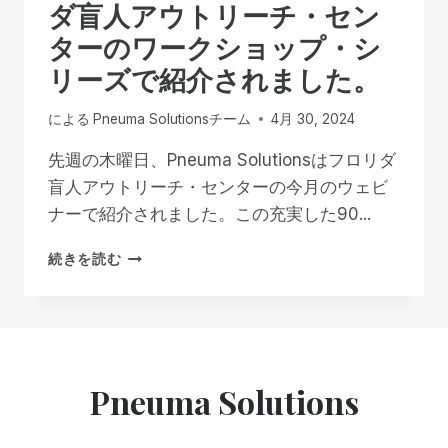
ダ盲人アウトリーチ・セン
ターのワークショップ・シ
リーズで紹介されました。
による
Pneuma Solutionsチーム
4月 30, 2024
先週の木曜日、Pneuma Solutionsはフロリダ
盲人アウトリーチ・センターの今月のウェビ
ナーで紹介されました。この充実した90...
PNEUMA
続きを読む
SOLUTIONS
が
フ
ロ
リ
ダ
Pneuma Solutions
盲
人
ア