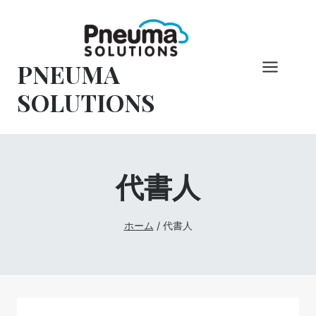
コ
ン
テ
PNEUMA
ン
ツ
SOLUTIONS
へ
ス
キ
ッ
代書人
プ
ホーム
/
代書人