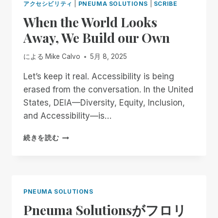
アクセシビリティ
|
PNEUMA SOLUTIONS
|
SCRIBE
When the World Looks
Away, We Build our Own
による
Mike Calvo
5月 8, 2025
Let’s keep it real. Accessibility is being
erased from the conversation. In the United
States, DEIA—Diversity, Equity, Inclusion,
and Accessibility—is…
WHEN
続きを読む
THE
WORLD
LOOKS
AWAY,
WE
PNEUMA SOLUTIONS
BUILD
Pneuma Solutionsがフロリ
OUR
OWN