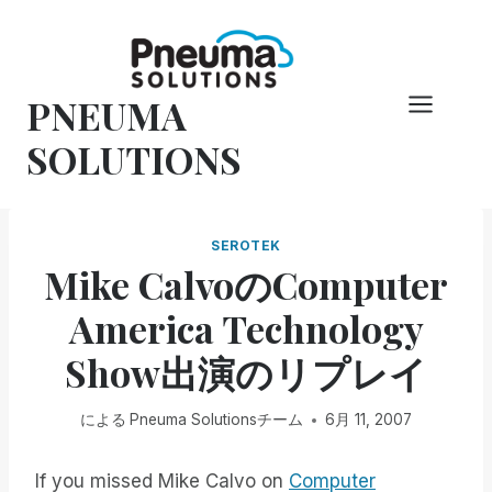
コ
ン
テ
PNEUMA
ン
ツ
SOLUTIONS
へ
ス
キ
SEROTEK
ッ
Mike CalvoのComputer
プ
America Technology
Show出演のリプレイ
による
Pneuma Solutionsチーム
6月 11, 2007
If you missed Mike Calvo on
Computer