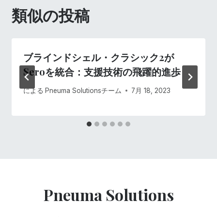
類似の投稿
シ
ョ
ブラインドシェル・クラシック2が
ン
Seroを統合：支援技術の飛躍的進歩
による
Pneuma Solutionsチーム
7月 18, 2023
Pneuma Solutions