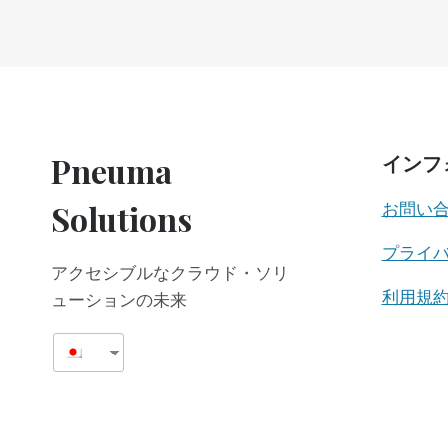
の
ー
ペ
ジ
ー
ナ
ジ
ビ
Pneuma
インフ
ゲ
Solutions
お問い
ー
プライ
アクセシブルなクラウド・ソリ
シ
利用規
ューションの未来
ョ
ン