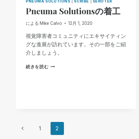
PNEUMA SOLUTIONS
|
SCRIBE
|
SEROTEK
Pneuma Solutionsの着工
による
Mike Calvo
12月 1, 2020
視覚障害者コミュニティにエキサイティン
グな進展が訪れています。その一部をご紹
介しましょう。
PNEUMA
続きを読む
SOLUTIONS
の
着
工
ペ
前
1
2