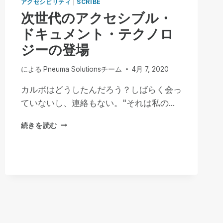
アクセシビリティ
|
SCRIBE
次世代のアクセシブル・
ドキュメント・テクノロ
ジーの登場
による
Pneuma Solutionsチーム
4月 7, 2020
カルボはどうしたんだろう？しばらく会っ
ていないし、連絡もない。"それは私の...
次
続きを読む
世
代
の
ア
ク
セ
シ
ブ
ル・