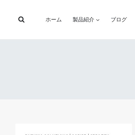
コ
ン
ホーム
製品紹介
ブログ
テ
ン
ツ
へ
ス
キ
ッ
プ