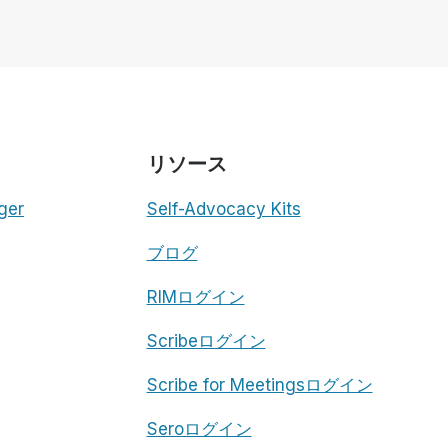
ド
キ
ュ
メ
ン
ト・
テ
ク
リソース
ノ
ロ
ger
Self-Advocacy Kits
ジ
ー
ブログ
の
登
RIMログイン
場
Scribeログイン
Scribe for Meetingsログイン
Seroログイン