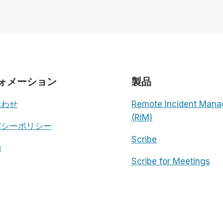
無
料...
そ
れ
が
正
し
ォメーション
製品
い
こ
合わせ
Remote Incident Mana
と
だ
(RIM)
バシーポリシー
か
ら
Scribe
約
Scribe for Meetings