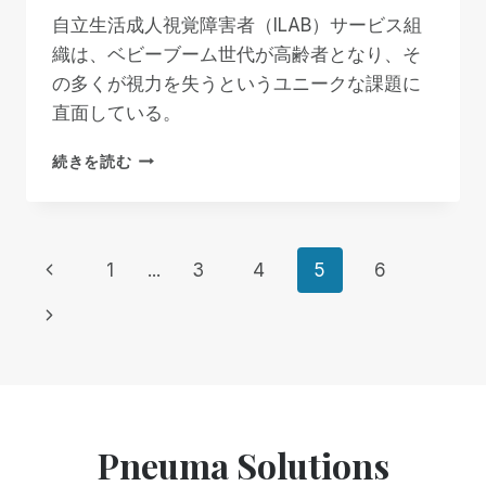
ィ・
自立生活成人視覚障害者（ILAB）サービス組
ツ
織は、ベビーブーム世代が高齢者となり、そ
ー
の多くが視力を失うというユニークな課題に
ル
を
直面している。
選
択
自
続きを読む
す
立
る
し
際
た
に、
生
ペ
目
前
1
...
3
4
5
6
活
の
を
の
不
ー
次
送
自
る
ペ
の
由
成
ジ
な
人
ー
ペ
顧
の
ナ
客
盲
ジ
ー
に
Pneuma Solutions
人
ビ
選
専
ジ