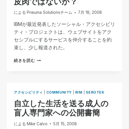
皮肉ではないか？
士
の
による
Pneuma Solutionsチーム
7月 18, 2008
書
簡
IBMが最近発表したソーシャル・アクセシビリ
は、
ティ・プロジェクトは、ウェブサイトをアク
リ
セシブルにするサービスを仲介することを約
ハ
束し、少し報道された。
ビ
リ
皮
セ
続きを読む
肉
ン
で
タ
は
ー
な
が
い
ア
アクセシビリティ
|
COMMUNITY
|
RIM
|
SEROTEK
か？
ク
自立した生活を送る成人の
セ
シ
盲人専門家への公開書簡
ビ
リ
による
Mike Calvo
5月 15, 2008
テ