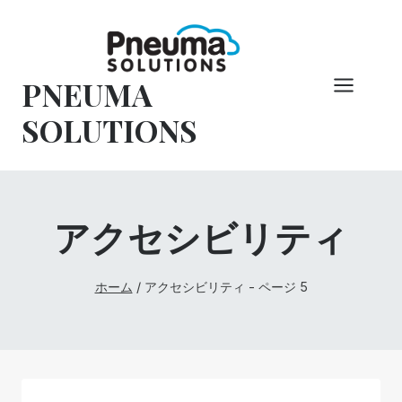
コ
ン
テ
PNEUMA
ン
ツ
SOLUTIONS
へ
ス
キ
ッ
アクセシビリティ
プ
ホーム
/
アクセシビリティ
- ページ 5