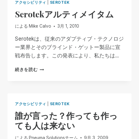
アクセシビリティ
|
SEROTEK
Serotekアルティメイタム
による
Mike Calvo
3月 1, 2010
Serotekは、従来のアダプティブ・テクノロジ
ー業界とそのブラインド・ゲットー製品に宣
戦布告します。この発表により、私たちは...
SEROTEK
続きを読む
ア
ル
テ
ィ
メ
アクセシビリティ
|
SEROTEK
イ
誰が言った？作っても作っ
タ
ム
ても人は来ない
による
Pneuma Solutionsチーム
9月 3, 2009