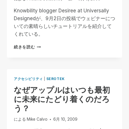
Knowbility blogger Desiree at Universally
Designedが、9月2日の投稿でウェビナーにつ
いての素晴らしいチュートリアルを紹介して
くれている。
誰
続きを読む
が
言
っ
た？
作
アクセシビリティ
|
SEROTEK
っ
なぜアップルはいつも最初
て
も
に未来にたどり着くのだろ
作
う？
っ
て
も
による
Mike Calvo
6月 10, 2009
人