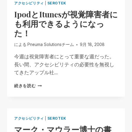
アクセシビリティ
|
SEROTEK
の
IpodとItunesが視覚障害者に
デ
ッ
も利用できるようになっ
キ
た！
チ
ェ
ア
による
Pneuma Solutionsチーム
9月 18, 2008
今週は視覚障害者にとって重要な週だった。
長い間、アクセシビリティの必要性を無視し
てきたアップル社...
IPOD
続きを読む
と
ITUNES
が
視
覚
アクセシビリティ
|
SEROTEK
障
マーク・マウラー博士の書
害