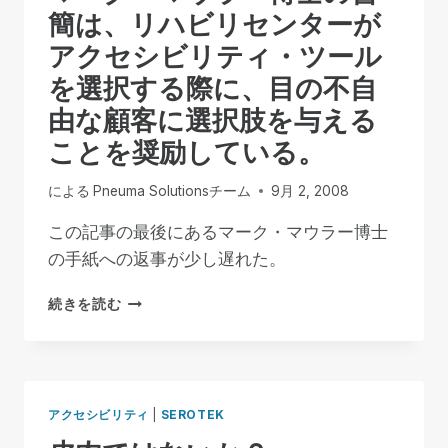
者
簡は、リハビリセンターが
に
アクセシビリティ・ツール
も
利
を選択する際に、目の不自
用
由な顧客に選択肢を与える
で
き
ことを奨励している。
る
よ
による
Pneuma Solutionsチーム
9月 2, 2008
う
に
この記事の最後にあるマーク・マウラー博士
な
の手紙への返事が少し遅れた。
っ
た！
マ
続きを読む
ー
ク・
マ
ウ
ラ
アクセシビリティ
|
SEROTEK
ー
博