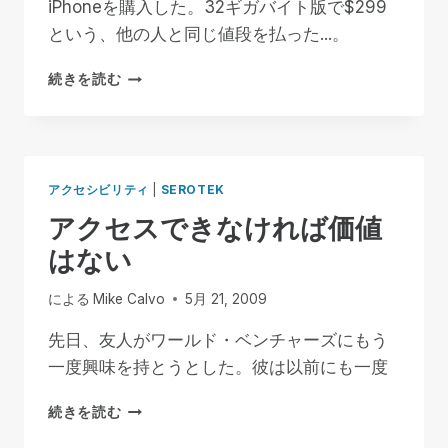
は
iPhoneを購入した。32ギガバイト版で$299
来
という、他の人と同じ値段を払った...。
な
い
な
続きを読む
ぜ
ア
ッ
プ
ル
アクセシビリティ
|
SEROTEK
は
アクセスできなければ価値
い
つ
はない
も
最
による
Mike Calvo
5月 21, 2009
初
に
先日、友人がワールド・ベンチャーズにもう
未
一度興味を持とうとした。彼は以前にも一度
来
に
ア
た
続きを読む
ク
ど