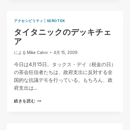
ジ
ョ
ン、
アクセシビリティ
|
SEROTEK
ユ
タイタニックのデッキチェ
ー
ス
ア
キ
ャ
による
Mike Calvo
4月 15, 2009
ン
プ
今日は4月15日。タックス・デイ（税金の日）
に
の茶会狂信者たちは、政府支出に反対する全
SEROTEK
ソ
国的な抗議デモを行っている。もちろん、政
フ
府支出は...
ト
ウ
タ
続きを読む
ェ
イ
ア
タ
を
ニ
採
ッ
用
ク