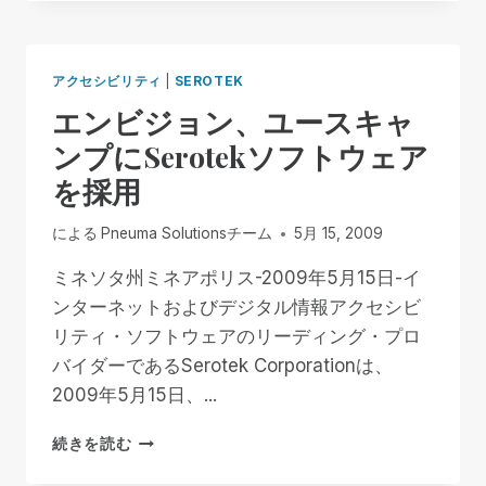
セ
り
ス
着
で
く
き
の
アクセシビリティ
|
SEROTEK
な
だ
エンビジョン、ユースキャ
け
ろ
れ
う？
ンプにSerotekソフトウェア
ば
を採用
価
値
は
による
Pneuma Solutionsチーム
5月 15, 2009
な
い
ミネソタ州ミネアポリス-2009年5月15日-イ
ンターネットおよびデジタル情報アクセシビ
リティ・ソフトウェアのリーディング・プロ
バイダーであるSerotek Corporationは、
2009年5月15日、...
エ
続きを読む
ン
ビ