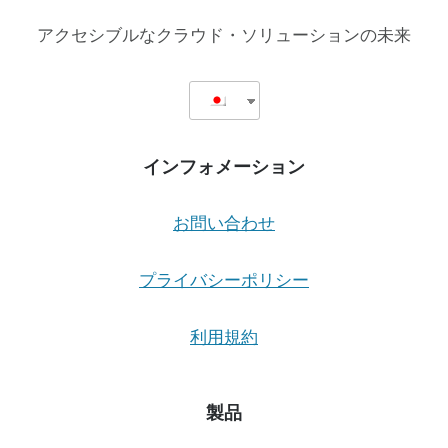
択
門
肢
ゲ
家
アクセシブルなクラウド・ソリューションの未来
を
へ
与
の
ー
え
公
る
開
シ
こ
書
と
簡
インフォメーション
を
ョ
奨
励
お問い合わせ
ン
し
て
い
プライバシーポリシー
る。
利用規約
製品