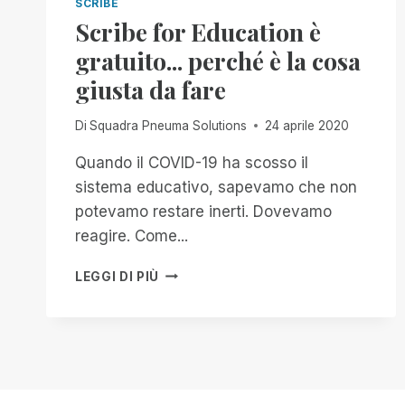
SCRIBE
Scribe for Education è
gratuito... perché è la cosa
giusta da fare
Di
Squadra Pneuma Solutions
24 aprile 2020
Quando il COVID-19 ha scosso il
sistema educativo, sapevamo che non
potevamo restare inerti. Dovevamo
reagire. Come...
SCRIBE
LEGGI DI PIÙ
FOR
EDUCATION
È
GRATUITO...
PERCHÉ
È
LA