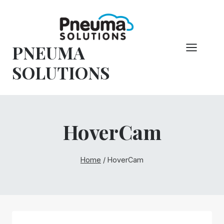
Vai
al
contenuto
PNEUMA
SOLUTIONS
HoverCam
Home
/
HoverCam