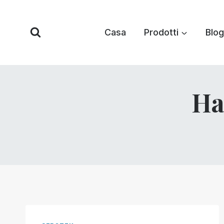
Vai
al
Casa
Prodotti
Blog
contenuto
Ha