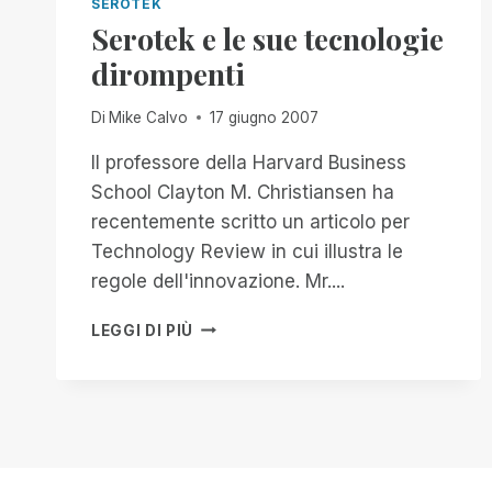
SEROTEK
Serotek e le sue tecnologie
dirompenti
Di
Mike Calvo
17 giugno 2007
Il professore della Harvard Business
School Clayton M. Christiansen ha
recentemente scritto un articolo per
Technology Review in cui illustra le
regole dell'innovazione. Mr....
SEROTEK
LEGGI DI PIÙ
E
LE
SUE
TECNOLOGIE
DIROMPENTI