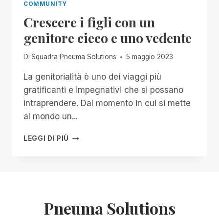
COMMUNITY
Crescere i figli con un
genitore cieco e uno vedente
Di
Squadra Pneuma Solutions
5 maggio 2023
La genitorialità è uno dei viaggi più
gratificanti e impegnativi che si possano
intraprendere. Dal momento in cui si mette
al mondo un...
CRESCERE
LEGGI DI PIÙ
I
FIGLI
CON
UN
GENITORE
CIECO
Pneuma Solutions
E
UNO